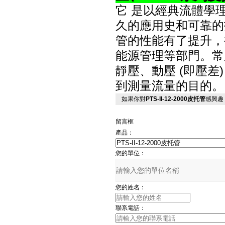
它 是以經典流體學
久的應用史和可靠的
管的性能有了提升，
能源管理等部門。常
靜壓、動壓 (即壓
到測量流量的目的。
如果你對
PTS-II-12-2000皮托管
感興趣
留言框
產品：
您的單位：
您的姓名：
聯系電話：