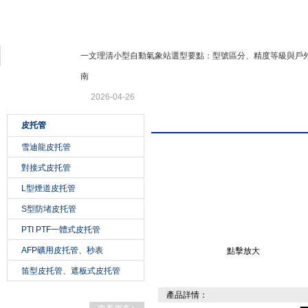
公司公告
一文理清小型自動氣象站選型要點：型號區分、精度等級與戶
北京北拓儀器設備有限公司
南
2026-04-26
產品展示
皮托管
雪迪龍皮托管
對接式皮托管
L型煙道皮托管
S型防堵皮托管
PTI PTF一體式皮托管
AFP礦用皮托管、秒表
點擊放大
笛型皮托管、遮板式皮托管
產品詳情：