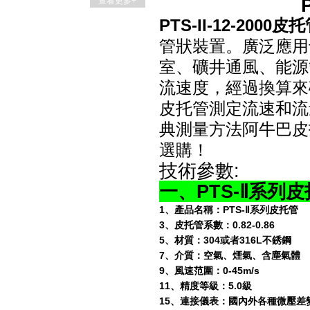
查看更多+
PTS-II-12-2000皮
管狀裝置。廣泛應用
室、礦井通風、能源
流速度，經過換算來
皮托管測定流速和流
典測量方法阿牛巴皮
選購！
技術參數:
一、
PTS-
Ⅱ
系列皮
1
、產品名稱：
PTS-Ⅱ
系列皮托管
3
、皮托管系數：
0.82-0.86
5
、材質：
304或者316L不銹鋼
7、介質：
空氣、煙氣、含塵氣體
9
、風速范圍：
0-45m/s
11
、精度等級：
5.0級
15、連接儀表：
國內外各種微壓差