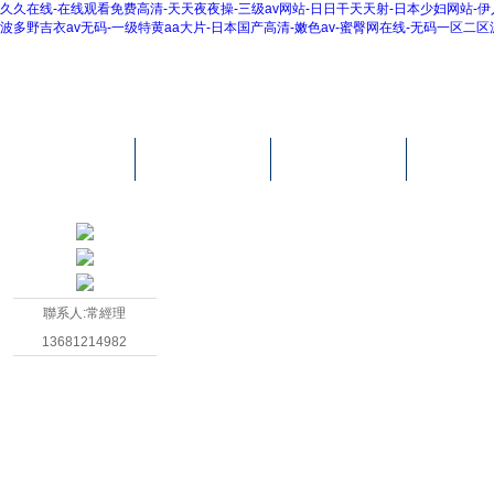
久久在线-在线观看免费高清-天天夜夜操-三级av网站-日日干天天射-日本少妇网站-伊人
波多野吉衣av无码-一级特黄aa大片-日本国产高清-嫩色av-蜜臀网在线-无码一区二
首頁
公司簡介
公司動態
產品展
聯系人:常經理
13681214982